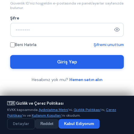
Güvenlik ID'niz hoşgeldin e-postasında ve panel/ayarlar sayfanızda
bulunur.
Şifre
Beni Hatırla
Şifremi unuttum
Giriş Yap
Hesabınız yok mu?
Hemen satın alın
🇹🇷 Gizlilik ve Çerez Politikası
KVKK kapsamında
Aydınlatma Metni
’ni,
Gizlilik Politikası
’nı,
Çerez
Politikası
’nı ve
Kullanım Koşulları
’nı okudum.
Detaylar
Reddet
Kabul Ediyorum