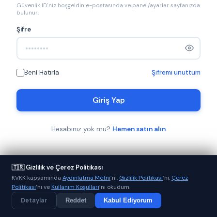
Güvenlik ID'niz hoşgeldin e-postasında ve panel/ayarlar sayfanızda
bulunur.
Şifre
Beni Hatırla
Şifremi unuttum
Giriş Yap
Hesabınız yok mu?
Hemen satın alın
🇹🇷 Gizlilik ve Çerez Politikası
KVKK kapsamında
Aydınlatma Metni
’ni,
Gizlilik Politikası
’nı,
Çerez
Politikası
’nı ve
Kullanım Koşulları
’nı okudum.
Detaylar
Reddet
Kabul Ediyorum