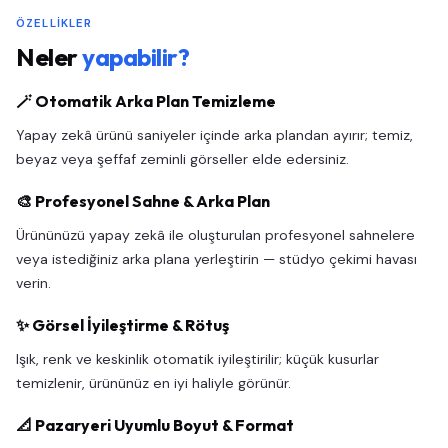
ÖZELLIKLER
Neler
yapabilir?
🪄 Otomatik Arka Plan Temizleme
Yapay zekâ ürünü saniyeler içinde arka plandan ayırır; temiz,
beyaz veya şeffaf zeminli görseller elde edersiniz.
🎨 Profesyonel Sahne & Arka Plan
Ürününüzü yapay zekâ ile oluşturulan profesyonel sahnelere
veya istediğiniz arka plana yerleştirin — stüdyo çekimi havası
verin.
✨ Görsel İyileştirme & Rötuş
Işık, renk ve keskinlik otomatik iyileştirilir; küçük kusurlar
temizlenir, ürününüz en iyi haliyle görünür.
📐 Pazaryeri Uyumlu Boyut & Format