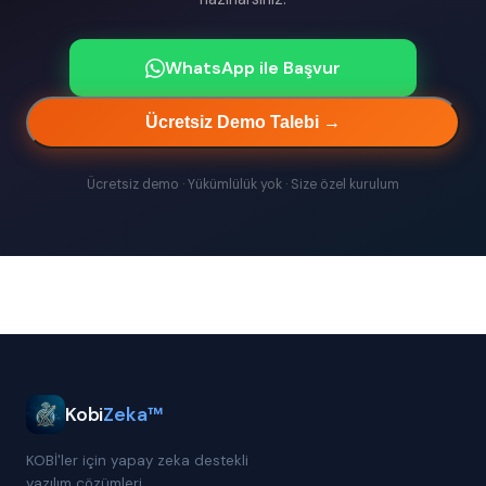
WhatsApp ile Başvur
Ücretsiz Demo Talebi →
Ücretsiz demo · Yükümlülük yok · Size özel kurulum
Kobi
Zeka™
KOBİ'ler için yapay zeka destekli
yazılım çözümleri.