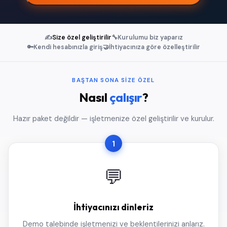
✍️
Size özel geliştirilir
🔧
Kurulumu biz yaparız
🔑
Kendi hesabınızla giriş
🤝
İhtiyacınıza göre özelleştirilir
BAŞTAN SONA SIZE ÖZEL
Nasıl
çalışır
?
Hazır paket değildir — işletmenize özel geliştirilir ve kurulur.
1
💬
İhtiyacınızı dinleriz
Demo talebinde işletmenizi ve beklentilerinizi anlarız.