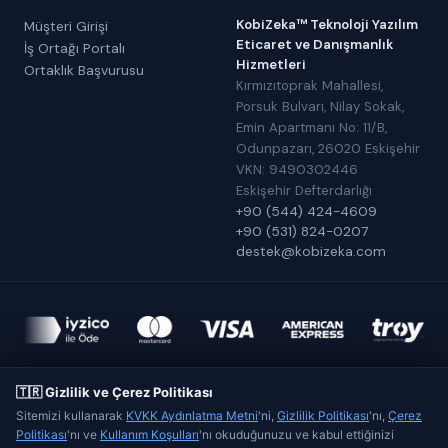
KobiZeka™ Teknoloji Yazılım
Müşteri Girişi
Eticaret ve Danışmanlık
İş Ortağı Portalı
Hizmetleri
Ortaklık Başvurusu
Kırmızıtoprak Mahallesi,
Porsuk Bulvarı, Nilay Sokak,
Emin Apartmanı No: 11/B,
Odunpazarı, 26020 Eskişehir
VKN: 9490302446
Eskişehir Defterdarlığı
+90 (544) 424-4609
+90 (531) 824-0207
destek@kobizeka.com
KobiZeka™
,
KobiZeka™ Teknoloji Yazılım Eticaret ve Danışmanlık
Hizmetleri
şirketinin tescilli markasıdır.
🇹🇷 Gizlilik ve Çerez Politikası
Made in Eskişehir
Sitemizi kullanarak
KVKK Aydınlatma Metni
'ni,
Gizlilik Politikası
'nı,
Çerez
Politikası
'nı ve
Kullanım Koşulları
'nı okuduğunuzu ve kabul ettiğinizi