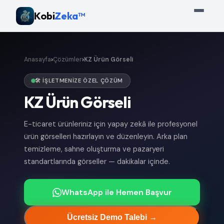
Kobi
Zeka™
›
›
Anasayfa
Çözümler
KZ Ürün Görseli
🛠️ İŞLETMENIZE ÖZEL ÇÖZÜM
KZ Ürün Görseli
E-ticaret ürünleriniz için yapay zekâ ile profesyonel
ürün görselleri hazırlayın ve düzenleyin. Arka plan
temizleme, sahne oluşturma ve pazaryeri
standartlarında görseller — dakikalar içinde.
WhatsApp ile Hemen Başvur
Ücretsiz Demo Talebi →