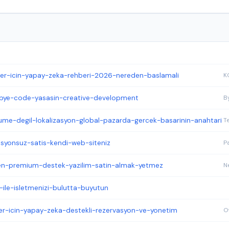
iler-icin-yapay-zeka-rehberi-2026-nereden-baslamali
-bye-code-yasasin-creative-development
ume-degil-lokalizasyon-global-pazarda-gercek-basarinin-anahtari
isyonsuz-satis-kendi-web-siteniz
den-premium-destek-yazilim-satin-almak-yetmez
-ile-isletmenizi-bulutta-buyutun
ler-icin-yapay-zeka-destekli-rezervasyon-ve-yonetim