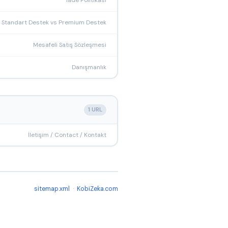
İade Politikası
Standart Destek vs Premium Destek
Mesafeli Satış Sözleşmesi
Danışmanlık
1 URL
İletişim / Contact / Kontakt
sitemap.xml
·
KobiZeka.com