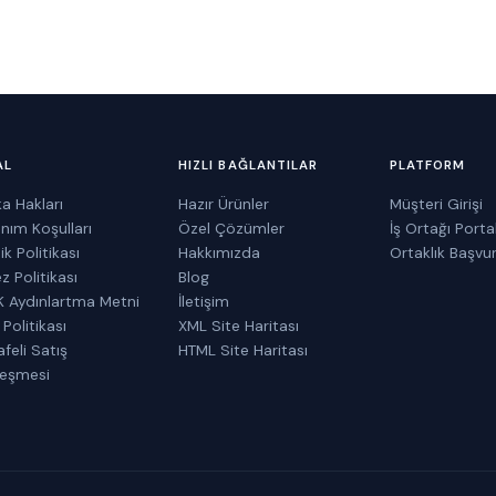
AL
HIZLI BAĞLANTILAR
PLATFORM
a Hakları
Hazır Ürünler
Müşteri Girişi
anım Koşulları
Özel Çözümler
İş Ortağı Portal
lik Politikası
Hakkımızda
Ortaklık Başvu
z Politikası
Blog
 Aydınlartma Metni
İletişim
 Politikası
XML Site Haritası
feli Satış
HTML Site Haritası
leşmesi