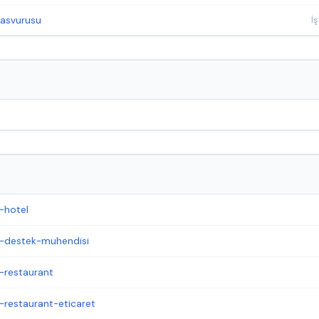
basvurusu
-hotel
z-destek-muhendisi
z-restaurant
-restaurant-eticaret