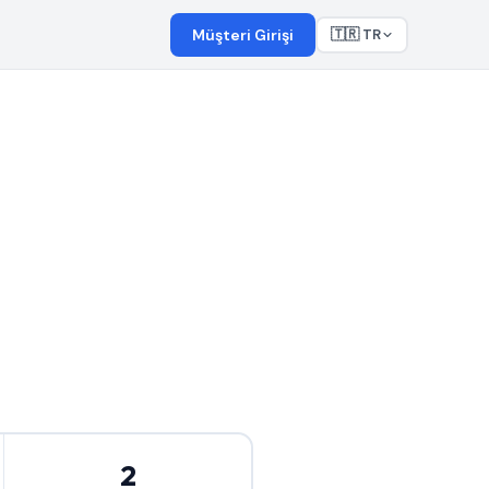
Müşteri Girişi
🇹🇷 TR
2