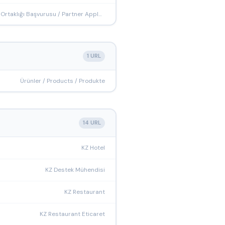
İş Ortaklığı Başvurusu / Partner Apply / Partner bewerben
1 URL
Ürünler / Products / Produkte
14 URL
KZ Hotel
KZ Destek Mühendisi
KZ Restaurant
KZ Restaurant Eticaret