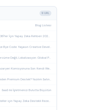
9 URL
Blog Listesi
KOBİ'ler İçin Yapay Zeka Rehberi 2026: Nereden Başlamalı?
Bye Bye Code. Yaşasın Creative Development.
Tercüme Değil, Lokalizasyon: Global Pazarda Gerçek Başarının Anahtarı
Pazaryeri Komisyonuna Son: Kendi Web Sitenizden Satış
Neden Premium Destek? Yazılım Satın Almak Yeter mi?
SaaS ile İşletmenizi Bulutta Büyütün
Oteller için Yapay Zeka Destekli Rezervasyon ve Yönetim