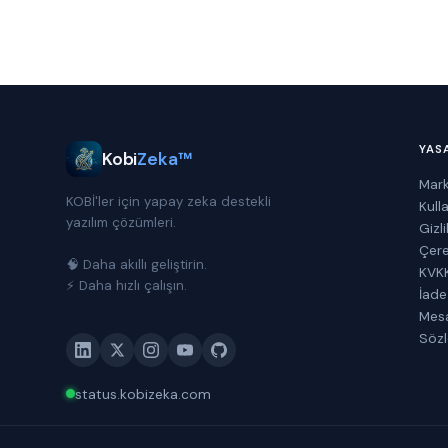
YAS
Kobi
Zeka™
Mark
KOBİ'ler için yapay zeka destekli
Kull
yazılım çözümleri.
Gizli
Çere
🧠 Daha akıllı geliştirin.
KVKK
⚡ Daha hızlı çalışın.
İade
Mesa
Söz
status.kobizeka.com