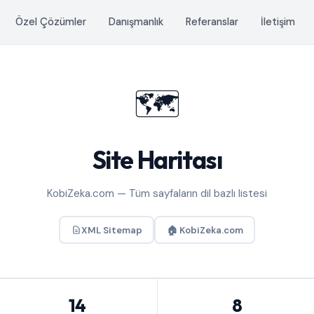
Özel Çözümler
Danışmanlık
Referanslar
İletişim
🗺️
Site Haritası
KobiZeka.com — Tüm sayfaların dil bazlı listesi
XML Sitemap
🏠 KobiZeka.com
14
8