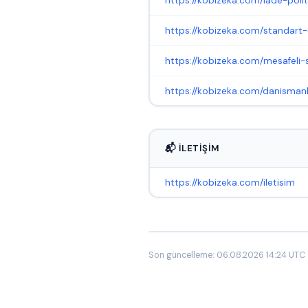
https://kobizeka.com/iade-polit
https://kobizeka.com/standar
https://kobizeka.com/mesafeli-
https://kobizeka.com/danismanl
📬 İLETIŞIM
https://kobizeka.com/iletisim
Son güncelleme: 06.08.2026 14:24 UTC