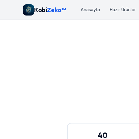
Kobi
Zeka™
Anasayfa
Hazır Ürünler
40