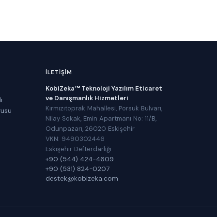
İLETIŞIM
KobiZeka™ Teknoloji Yazılım Eticaret
ve Danışmanlık Hizmetleri
ı
Kırmızıtoprak Mahallesi, Porsuk Bulvarı,
rusu
Nilay Sokak, Emin Apartmanı No: 11/B,
Odunpazarı, 26020 Eskişehir
VKN: 9490302446
Eskişehir Defterdarlığı
+90 (544) 424-4609
+90 (531) 824-0207
destek@kobizeka.com