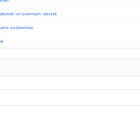
ikasi
t-destek-vs-premium-destek
satis-sozlesmesi
ik