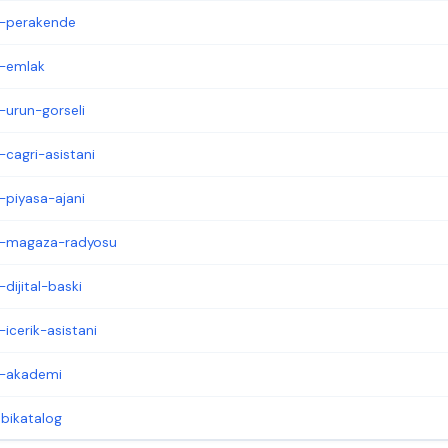
z-perakende
z-emlak
-urun-gorseli
-cagri-asistani
-piyasa-ajani
kz-magaza-radyosu
dijital-baski
icerik-asistani
z-akademi
obikatalog