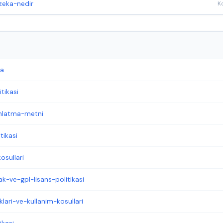
zeka-nedir
da
tikasi
inlatma-metni
tikasi
osullari
k-ve-gpl-lisans-politikasi
ari-ve-kullanim-kosullari