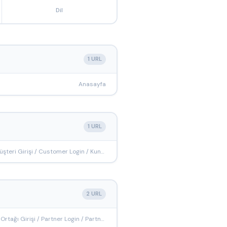
Dil
1 URL
Anasayfa
1 URL
Müşteri Girişi / Customer Login / Kunden-Login
2 URL
İş Ortağı Girişi / Partner Login / Partner-Anmeldung