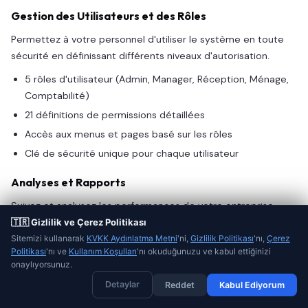
Gestion des Utilisateurs et des Rôles
Permettez à votre personnel d'utiliser le système en toute
sécurité en définissant différents niveaux d'autorisation.
5 rôles d'utilisateur (Admin, Manager, Réception, Ménage,
Comptabilité)
21 définitions de permissions détaillées
Accès aux menus et pages basé sur les rôles
Clé de sécurité unique pour chaque utilisateur
Analyses et Rapports
Suivez et analysez les performances de votre entreprise
basées sur les données.
🇹🇷 Gizlilik ve Çerez Politikası
Sitemizi kullanarak
KVKK Aydınlatma Metni
'ni,
Gizlilik Politikası
'nı,
Çerez
Intégration Google Analytics 4
Politikası
'nı ve
Kullanım Koşulları
'nı okuduğunuzu ve kabul ettiğinizi
Support d'analyse Matomo (alternative respectueuse de
onaylıyorsunuz.
la vie privée)
Detaylar
Reddet
Kabul Ediyorum
Insertion de scripts personnalisés (Facebook Pixel, Hotjar,