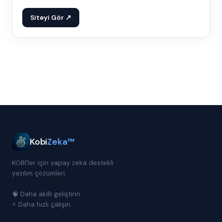
Siteyi Gör ↗
Kobi
Zeka™
KOBİ'ler için yapay zeka destekli
yazılım çözümleri.
🧠 Daha akıllı geliştirin.
⚡ Daha hızlı çalışın.