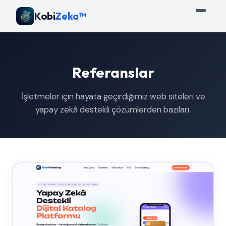
Kobi
Zeka™
Referanslar
İşletmeler için hayata geçirdiğimiz web siteleri ve
yapay zekâ destekli çözümlerden bazıları.