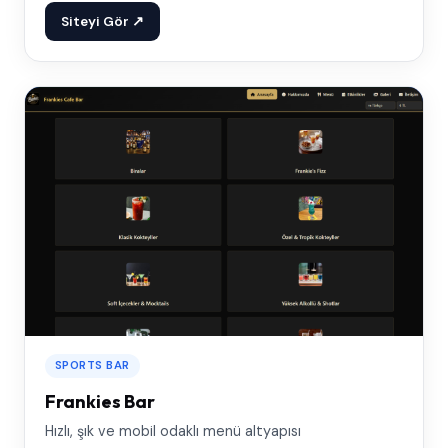
Siteyi Gör ↗
SPORTS BAR
Frankies Bar
Hızlı, şık ve mobil odaklı menü altyapısı