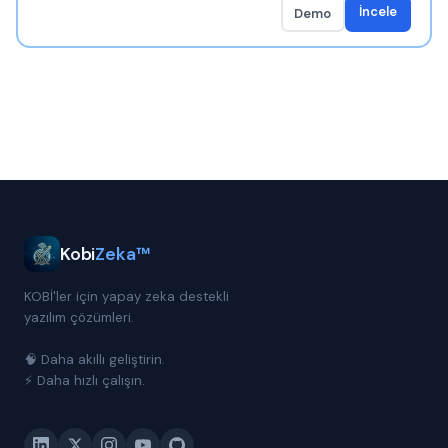
İncele
Demo
Kobi
Zeka™
KOBİ'ler için yapay zeka destekli
yazılım çözümleri.
🧠 Daha akıllı geliştirin.
⚡ Daha hızlı çalışın.