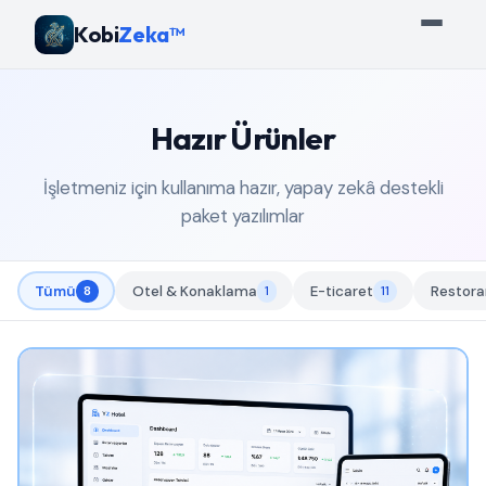
Kobi
Zeka™
Hazır Ürünler
İşletmeniz için kullanıma hazır, yapay zekâ destekli
paket yazılımlar
Tümü
8
Otel & Konaklama
1
E-ticaret
11
Restora