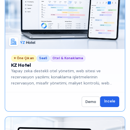
⭐ Öne Çıkan
SaaS
Otel & Konaklama
KZ Hotel
Yapay zeka destekli otel yönetim, web sitesi ve
rezervasyon yazılımı; konaklama işletmelerinin
rezervasyon, misafir yönetimi, maliyet kontrolü, web
sitesi ve operasyon süreçlerini tek platformdan
yönetmesini sağlayan modern bir dijital yönetim
sistemidir.
İncele
Demo