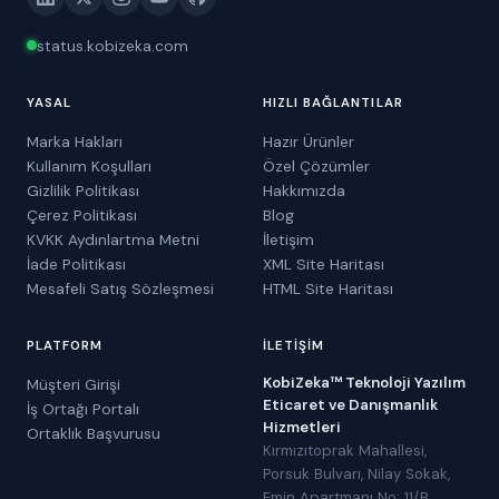
status.kobizeka.com
YASAL
HIZLI BAĞLANTILAR
Marka Hakları
Hazır Ürünler
Kullanım Koşulları
Özel Çözümler
Gizlilik Politikası
Hakkımızda
Çerez Politikası
Blog
KVKK Aydınlartma Metni
İletişim
İade Politikası
XML Site Haritası
Mesafeli Satış Sözleşmesi
HTML Site Haritası
PLATFORM
İLETIŞIM
KobiZeka™ Teknoloji Yazılım
Müşteri Girişi
Eticaret ve Danışmanlık
İş Ortağı Portalı
Hizmetleri
Ortaklık Başvurusu
Kırmızıtoprak Mahallesi,
Porsuk Bulvarı, Nilay Sokak,
Emin Apartmanı No: 11/B,