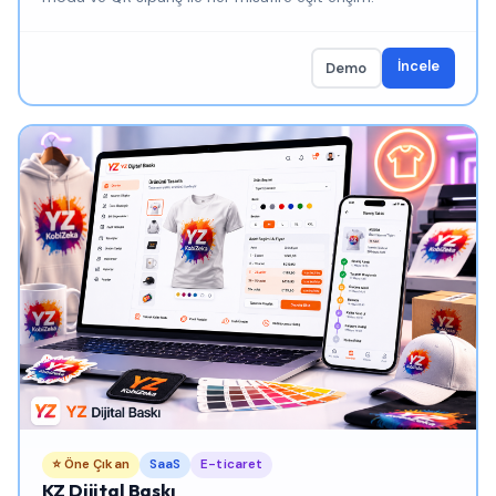
İncele
Demo
⭐ Öne Çıkan
SaaS
E-ticaret
KZ Dijital Baskı