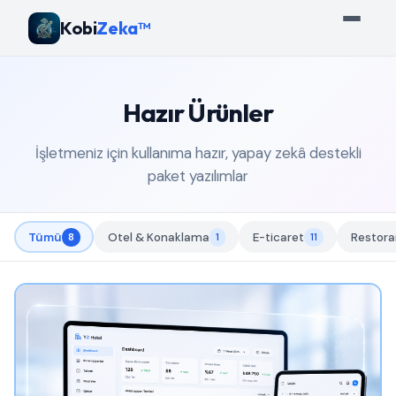
Kobi
Zeka™
Hazır Ürünler
İşletmeniz için kullanıma hazır, yapay zekâ destekli
paket yazılımlar
Tümü
8
Otel & Konaklama
1
E-ticaret
11
Restora