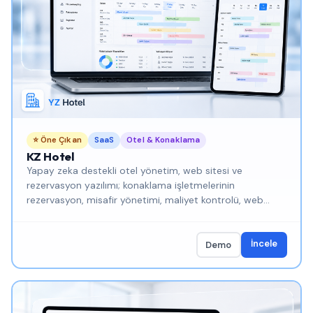
⭐ Öne Çıkan
SaaS
Otel & Konaklama
KZ Hotel
Yapay zeka destekli otel yönetim, web sitesi ve
rezervasyon yazılımı; konaklama işletmelerinin
rezervasyon, misafir yönetimi, maliyet kontrolü, web
sitesi ve operasyon süreçlerini tek platformdan
yönetmesini sağlayan modern bir dijital yönetim
sistemidir.
İncele
Demo