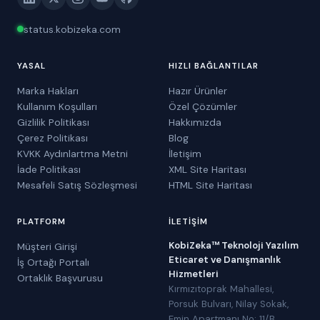
status.kobizeka.com
YASAL
HIZLI BAĞLANTILAR
Marka Hakları
Hazır Ürünler
Kullanım Koşulları
Özel Çözümler
Gizlilik Politikası
Hakkımızda
Çerez Politikası
Blog
KVKK Aydınlartma Metni
İletişim
İade Politikası
XML Site Haritası
Mesafeli Satış Sözleşmesi
HTML Site Haritası
PLATFORM
İLETIŞIM
KobiZeka™ Teknoloji Yazılım
Müşteri Girişi
Eticaret ve Danışmanlık
İş Ortağı Portalı
Hizmetleri
Ortaklık Başvurusu
Kırmızıtoprak Mahallesi,
Porsuk Bulvarı, Nilay Sokak,
Emin Apartmanı No: 11/B,