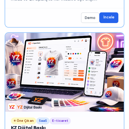
İncele
Demo
⭐ Öne Çıkan
SaaS
E-ticaret
KZ Dijital Baskı