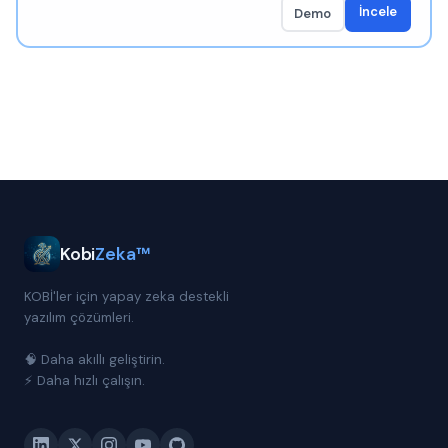
İncele
Demo
Kobi
Zeka™
KOBİ'ler için yapay zeka destekli
yazılım çözümleri.
🧠 Daha akıllı geliştirin.
⚡ Daha hızlı çalışın.