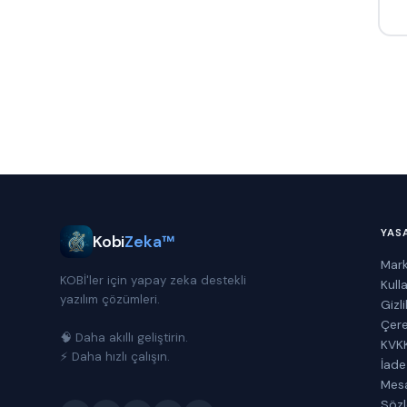
YAS
Kobi
Zeka™
Mark
KOBİ'ler için yapay zeka destekli
Kull
yazılım çözümleri.
Gizli
Çere
🧠 Daha akıllı geliştirin.
KVKK
⚡ Daha hızlı çalışın.
İade
Mesa
Söz