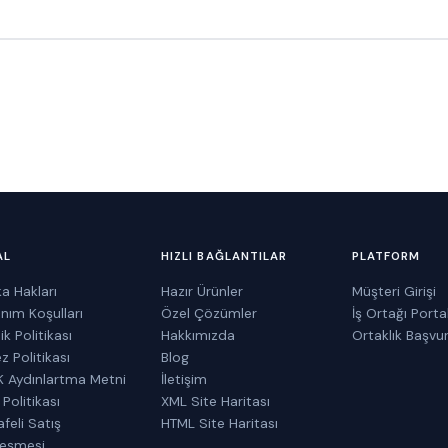
AL
HIZLI BAĞLANTILAR
PLATFORM
a Hakları
Hazır Ürünler
Müşteri Girişi
anım Koşulları
Özel Çözümler
İş Ortağı Portal
lik Politikası
Hakkımızda
Ortaklık Başvu
z Politikası
Blog
 Aydınlartma Metni
İletişim
 Politikası
XML Site Haritası
feli Satış
HTML Site Haritası
leşmesi