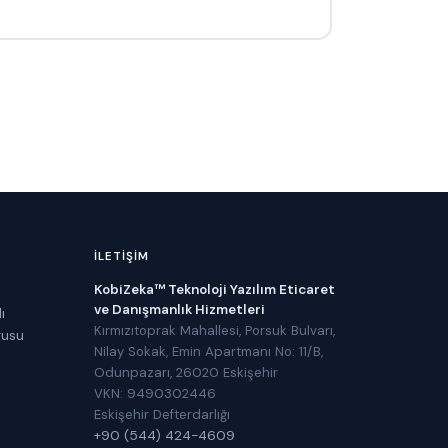
İLETIŞIM
KobiZeka™ Teknoloji Yazılım Eticaret
ve Danışmanlık Hizmetleri
ı
Kırmızıtoprak Mahallesi, Porsuk Bulvarı,
rusu
Nilay Sokak, Emin Apartmanı No: 11/B,
Odunpazarı, 26020 Eskişehir
VKN: 9490302446
Eskişehir Defterdarlığı
+90 (544) 424-4609