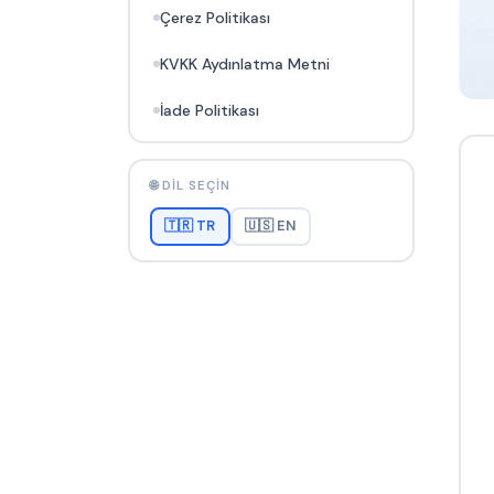
Çerez Politikası
KVKK Aydınlatma Metni
İade Politikası
🌐 DIL SEÇIN
🇹🇷 TR
🇺🇸 EN