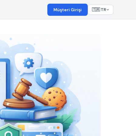
Müşteri Girişi
🇹🇷 TR