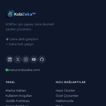
Kobi
Zeka™
KOBİ'ler için yapay zeka destekli
yazılım çözümleri.
🧠 Daha akıllı geliştirin.
⚡ Daha hızlı çalışın.
status.kobizeka.com
YASAL
HIZLI BAĞLANTILAR
Marka Hakları
Hazır Ürünler
Kullanım Koşulları
Özel Çözümler
Gizlilik Politikası
Hakkımızda
Çerez Politikası
Blog