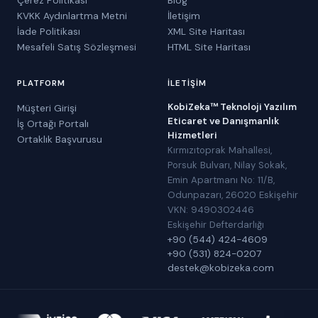
KVKK Aydınlartma Metni
İletişim
İade Politikası
XML Site Haritası
Mesafeli Satış Sözleşmesi
HTML Site Haritası
PLATFORM
İLETIŞIM
KobiZeka™ Teknoloji Yazılım
Müşteri Girişi
Eticaret ve Danışmanlık
İş Ortağı Portalı
Hizmetleri
Ortaklık Başvurusu
Kırmızıtoprak Mahallesi,
Porsuk Bulvarı, Nilay Sokak,
Emin Apartmanı No: 11/B,
Odunpazarı, 26020 Eskişehir
VKN: 9490302446
Eskişehir Defterdarlığı
+90 (544) 424-4609
+90 (531) 824-0207
destek@kobizeka.com