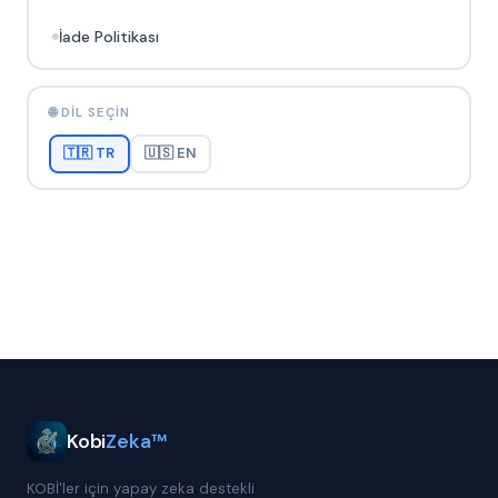
İade Politikası
🌐 DIL SEÇIN
🇹🇷 TR
🇺🇸 EN
Kobi
Zeka™
KOBİ'ler için yapay zeka destekli