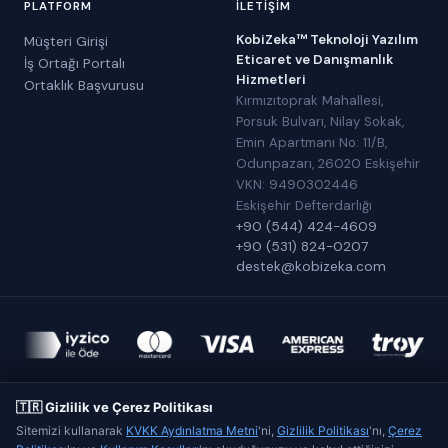
PLATFORM
İLETIŞIM
KobiZeka™ Teknoloji Yazılım
Müşteri Girişi
Eticaret ve Danışmanlık
İş Ortağı Portalı
Hizmetleri
Ortaklık Başvurusu
Kırmızıtoprak Mahallesi,
Porsuk Bulvarı, Nilay Sokak,
Emin Apartmanı No: 11/B,
Odunpazarı, 26020 Eskişehir
VKN: 9490302446
Eskişehir Defterdarlığı
+90 (544) 424-4609
+90 (531) 824-0207
destek@kobizeka.com
KobiZeka™
,
KobiZeka™ Teknoloji Yazılım Eticaret ve Danışmanlık
Hizmetleri
şirketinin tescilli markasıdır.
🇹🇷 Gizlilik ve Çerez Politikası
Made in Eskişehir
Sitemizi kullanarak
KVKK Aydınlatma Metni
'ni,
Gizlilik Politikası
'nı,
Çerez