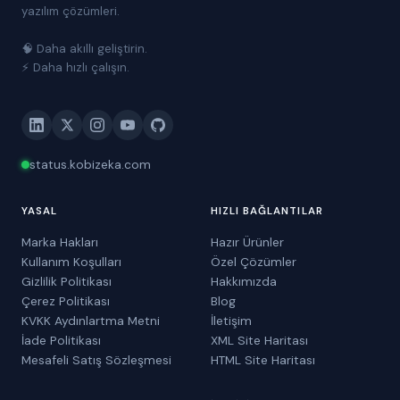
yazılım çözümleri.
🧠 Daha akıllı geliştirin.
⚡ Daha hızlı çalışın.
status.kobizeka.com
YASAL
HIZLI BAĞLANTILAR
Marka Hakları
Hazır Ürünler
Kullanım Koşulları
Özel Çözümler
Gizlilik Politikası
Hakkımızda
Çerez Politikası
Blog
KVKK Aydınlartma Metni
İletişim
İade Politikası
XML Site Haritası
Mesafeli Satış Sözleşmesi
HTML Site Haritası