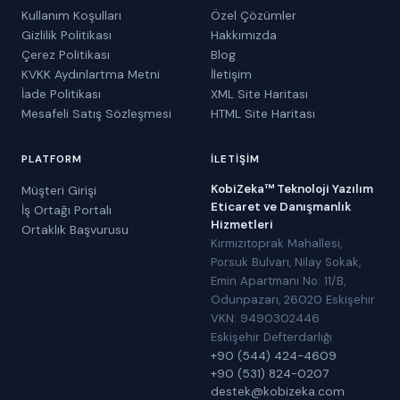
Kullanım Koşulları
Özel Çözümler
Gizlilik Politikası
Hakkımızda
Çerez Politikası
Blog
KVKK Aydınlartma Metni
İletişim
İade Politikası
XML Site Haritası
Mesafeli Satış Sözleşmesi
HTML Site Haritası
PLATFORM
İLETIŞIM
KobiZeka™ Teknoloji Yazılım
Müşteri Girişi
Eticaret ve Danışmanlık
İş Ortağı Portalı
Hizmetleri
Ortaklık Başvurusu
Kırmızıtoprak Mahallesi,
Porsuk Bulvarı, Nilay Sokak,
Emin Apartmanı No: 11/B,
Odunpazarı, 26020 Eskişehir
VKN: 9490302446
Eskişehir Defterdarlığı
+90 (544) 424-4609
+90 (531) 824-0207
destek@kobizeka.com