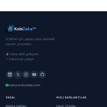
Kobi
Zeka™
KOBİ'ler için yapay zeka destekli
yazılım çözümleri.
🧠 Daha akıllı geliştirin.
⚡ Daha hızlı çalışın.
status.kobizeka.com
YASAL
HIZLI BAĞLANTILAR
Marka Hakları
Hazır Ürünler