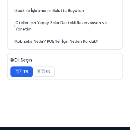
SaaS ile İşletmenizi Bulutta Büyütün
Oteller için Yapay Zeka Destekli Rezervasyon ve
Yönetim
KobiZeka Nedir? KOBİ’ler İçin Neden Kurduk?
🌐 Dil Seçin
🇹🇷 TR
🇺🇸 EN