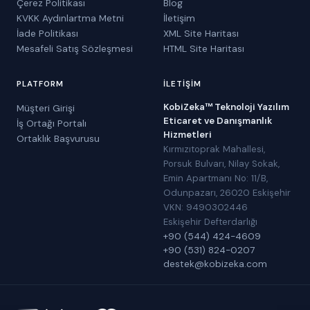
Çerez Politikası
Blog
KVKK Aydınlartma Metni
İletişim
İade Politikası
XML Site Haritası
Mesafeli Satış Sözleşmesi
HTML Site Haritası
PLATFORM
İLETIŞIM
KobiZeka™ Teknoloji Yazılım
Müşteri Girişi
Eticaret ve Danışmanlık
İş Ortağı Portalı
Hizmetleri
Ortaklık Başvurusu
Kırmızıtoprak Mahallesi,
Porsuk Bulvarı, Nilay Sokak,
Emin Apartmanı No: 11/B,
Odunpazarı, 26020 Eskişehir
VKN: 9490302446
Eskişehir Defterdarlığı
+90 (544) 424-4609
+90 (531) 824-0207
destek@kobizeka.com