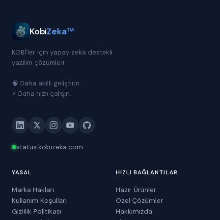
Kobi
Zeka™
KOBİ'ler için yapay zeka destekli
yazılım çözümleri.
🧠 Daha akıllı geliştirin.
⚡ Daha hızlı çalışın.
status.kobizeka.com
YASAL
HIZLI BAĞLANTILAR
Marka Hakları
Hazır Ürünler
Kullanım Koşulları
Özel Çözümler
Gizlilik Politikası
Hakkımızda