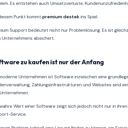
lem. Es entstehen auch Umsatzverluste, Kundenunzufriedenhe
diesem Punkt kommt
premium destek
ins Spiel.
ium Support bedeutet nicht nur Problemlösung. Es ist gleichzeit
s Unternehmens absichert.
ftware zu kaufen ist nur der Anfang
moderne Unternehmen ist Software inzwischen eine grundlege
enverwaltung, Zahlungsinfrastrukturen und Websites sind ein 
 Unternehmen.
wahre Wert einer Software zeigt sich jedoch nicht nur in ihr
ort-Service.
einem Problem schnell eine Lösung finden zu können, ein Exp