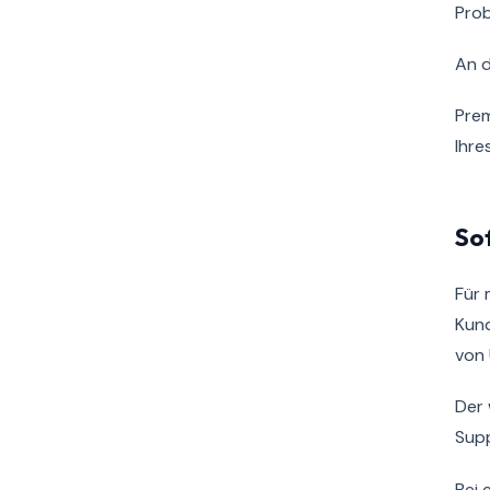
Prob
An 
Prem
Ihre
So
Für 
Kund
von
Der 
Supp
Bei 