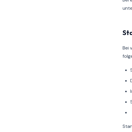
unte
St
Bei 
fol
Stan