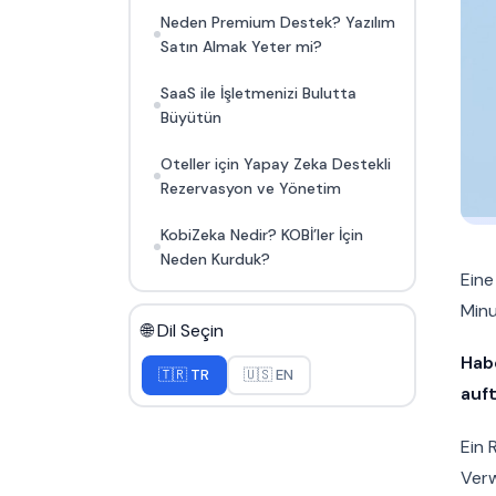
Neden Premium Destek? Yazılım
Satın Almak Yeter mi?
SaaS ile İşletmenizi Bulutta
Büyütün
Oteller için Yapay Zeka Destekli
Rezervasyon ve Yönetim
KobiZeka Nedir? KOBİ’ler İçin
Neden Kurduk?
Eine
Minu
🌐 Dil Seçin
Hab
🇹🇷 TR
🇺🇸 EN
auft
Ein 
Verw