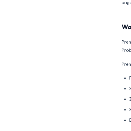
ange
Wa
Prem
Prob
Prem