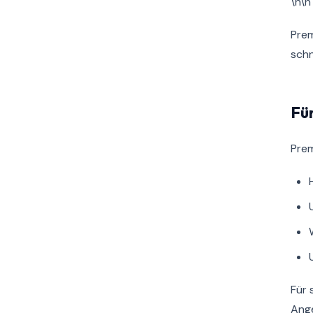
\n\n
Prem
schn
Fü
Prem
Für 
Ange