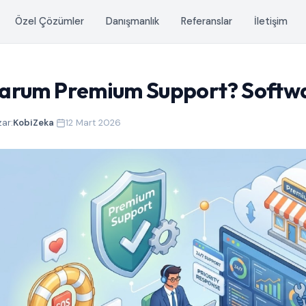
Özel Çözümler
Danışmanlık
Referanslar
İletişim
rum Premium Support? Softwar
zar:
KobiZeka
·
12 Mart 2026