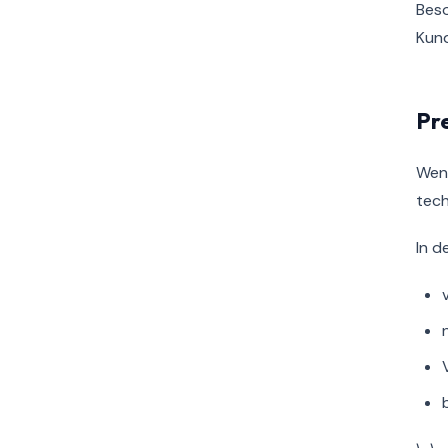
Beso
Kund
Pre
Wenn
tech
In d