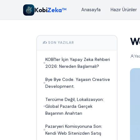
Kobi
Zeka™
Anasayfa
Hazır Ürünler
Wa
✍️ SON YAZILAR
Ya
KOBİ'ler İçin Yapay Zeka Rehberi
2026: Nereden Başlamalı?
Bye Bye Code. Yaşasın Creative
Development.
Tercüme Değil, Lokalizasyon:
Global Pazarda Gerçek
Başarının Anahtarı
Pazaryeri Komisyonuna Son:
Kendi Web Sitenizden Satış